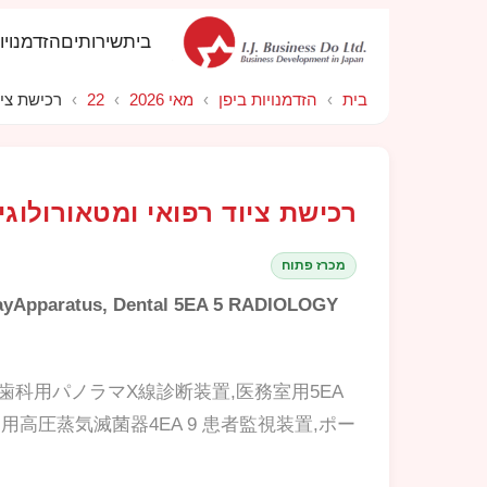
בית
שירותים
הזדמנויו
בית
›
הזדמנויות ביפן
›
מאי 2026
›
22
›
רכישת ציוד
רכישת ציוד רפואי ומטאורולוגי 
מכרז פתוח
XRayApparatus, Dental 5EA 5 RADIOLOGY
タル式歯科用パノラマX線診断装置,医務室用5EA
品用高圧蒸気滅菌器4EA 9 患者監視装置,ポー