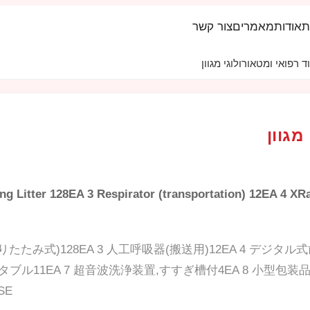
ת
אודות
מאמרים
צור קשר
 רפואי ומטאורולוגי מגוון
מגוון
ing Litter 128EA 3 Respirator (transportation) 12EA 4 
折りたたみ式)128EA 3 人工呼吸器(搬送用)12EA 4 デジ
タブル11EA 7 超音波洗浄装置,すすぎ槽付4EA 8 小型包装
SE