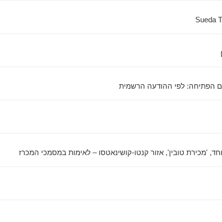
Sueda T
ד, 'מכירת טובין', אזור קנטו-קושינאטסו – לאימות במסמכי המכרז