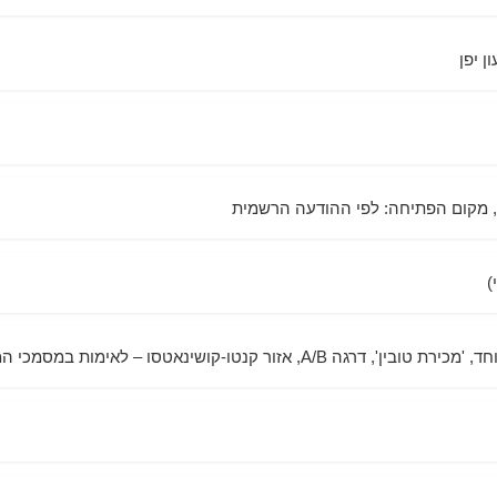
)
A/, אזור קנטו-קושינאטסו – לאימות במסמכי המכרז