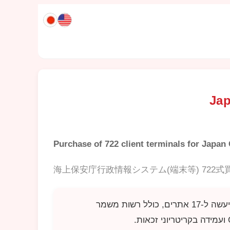
Purchase of 722 client terminals for Japan
海上保安庁行政情報システム(端末等) 722式
רשות משמר החופים של יפן מבצעת רכישה של 722 תחנות קצה למערכת המידע המנהלית שלה. המשלוח ייעשה ל-17 אתרים, כולל רשות משמר
ועמידה בקריטריוני זכאות.