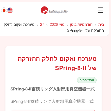
☰
בית
›
הזדמנויות ביפן
›
מאי 2026
›
27
›
מערכת ואקום לחלק
ההזרקה של SPring-8-II
מערכת ואקום לחלק ההזרקה
של SPring-8-II
מכרז פתוח
SPring-8-II蓄積リング入射部用真空機器一式
SPring-8-II蓄積リング入射部用真空機器一式