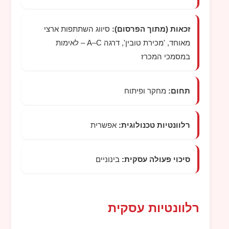
זכאות (מתוך הפרסום):
סיווג השתתפות ארצי
מאוחד, 'מכירת טובין', דרגה A–C – לאימות
במסמכי המכרז
תחום:
מחקר ופיתוח
רלוונטיות טכנולוגית:
אפשרית
סיכוי פעולה עסקית:
בינוניים
רלוונטיות עסקית