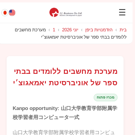
☰
בית
›
הזדמנויות ביפן
›
יוני 2026
›
1
›
מערכת מחשבים
ללומדים בבתי ספר של אוניברסיטת יאמאגוצ׳י
מערכת מחשבים ללומדים בבתי
ספר של אוניברסיטת יאמאגוצ׳י
מכרז פתוח
Kanpo opportunity: 山口大学教育学部附属学
校学習者用コンピュータ一式
山口大学教育学部附属学校学習者用コンピュ