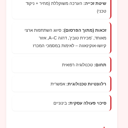
שיטת זכייה:
הערכה משוקללת (מחיר + ניקוד
טכני)
זכאות (מתוך הפרסום):
סיווג השתתפות ארצי
מאוחד, 'מכירת טובין', דרגה A–C, אזור
קיושו-אוקינאווה – לאימות במסמכי המכרז
תחום:
טכנולוגיה רפואית
רלוונטיות טכנולוגית:
אפשרית
סיכוי פעולה עסקית:
בינוניים