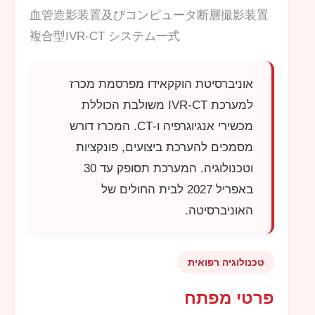
血管造影装置及びコンピュータ断層撮影装置
複合型IVR-CT システム一式
אוניברסיטת הוקקאידו מפרסמת מכרז
למערכת
IVR-CT
משולבת הכוללת
מכשירי אנגיוגרפיה ו-
CT
. המכרז דורש
מסמכים להערכת ביצועים, פונקציות
וטכנולוגיה. המערכת תסופק עד 30
באפריל 2027 לבית החולים של
האוניברסיטה.
טכנולוגיה רפואית
פרטי מפתח