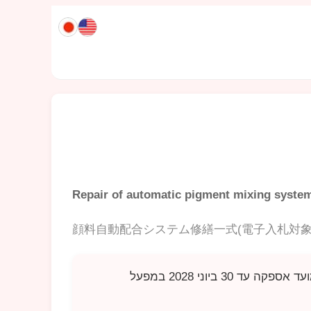
Repair of automatic pigment mixing system 
顔料自動配合システム修繕一式(電子入札対象
מכרז זה מיועד לתיקון כולל של מערכת ערבוב אוטומטית לפיגמנטים. המפרט מפורט במסמכי המכרז, עם מועד אספקה עד 30 ביוני 2028 במפעל