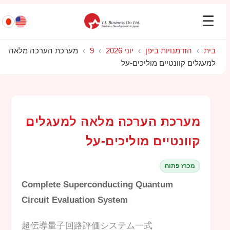
☰
בית
›
הזדמנויות ביפן
›
יוני 2026
›
9
›
מערכת הערכה מלאה
למעגלים קוונטיים מוליכים-על
מערכת הערכה מלאה למעגלים
קוונטיים מוליכים-על
מכרז פתוח
Complete Superconducting Quantum
Circuit Evaluation System
超伝導量子回路評価システム一式