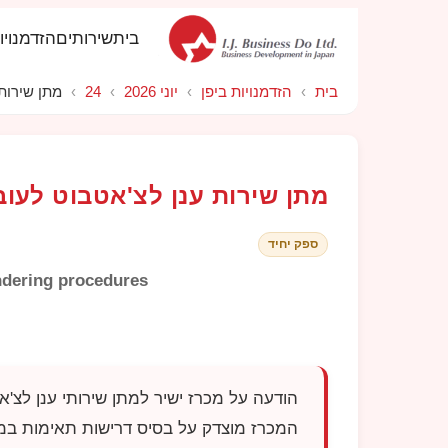
בית
שירותים
הזדמנויו
בית
›
הזדמנויות ביפן
›
יוני 2026
›
24
›
מתן שירות
מתן שירות ענן לצ'אטבוט לעוב
ספק יחיד
endering procedures
הודעה על מכרז ישיר למתן שירותי ענן לצ'אטבוט לעובדי מר
המכרז מוצדק על בסיס דרישות תאימות ב