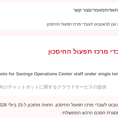
ת
אודות
מאמרים
צור קשר
 ענן לצ'אטבוט לעובדי מרכז תפעול החיסכון
די מרכז תפעול החיסכון
tbots for Savings Operations Center staff under single t
向けチャットボットに関するクラウドサービスの提供
כז תפעול החיסכון. החוזה מתוכנן ל-15 ביולי 2026, והספק המיועד הוא
מסגרת הסכם הרכש הממשלתי.