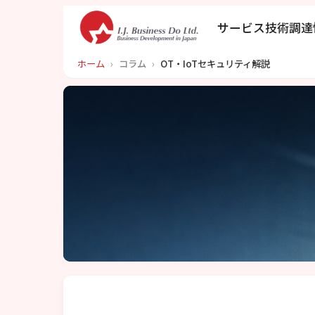
サービス
技術調達
ホーム
›
コラム
›
OT・IoTセキュリティ解説