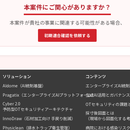
本案件にご関心がありますか？
本案件が貴社の事業に関連する可能性がある場合、
初期適合確認を依頼する
ソリューション
コンテンツ
AIdome（AI統制基盤）
エンタープライズAI統
Pragatix（エンタープライズAIプラットフォーム）
生成AI活用とガバナン
Cyber 2.0
OTセキュリティの課題
予防型OTセキュリティアーキテクチャ
採寸後図面とは
InnoDraw（石材加工向け 手戻り削減）
（現場から図面化する
Physiclean（排水トラップ衛生管理）
病院における感染リス