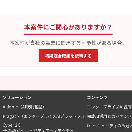
本案件にご関心がありますか？
本案件が貴社の事業に関連する可能性がある場合、
初期適合確認を依頼する
ソリューション
コンテンツ
AIdome（AI統制基盤）
エンタープライズAI統
Pragatix（エンタープライズAIプラットフォーム）
生成AI活用とガバナン
Cyber 2.0
OTセキュリティの課題
予防型OTセキュリティアーキテクチャ