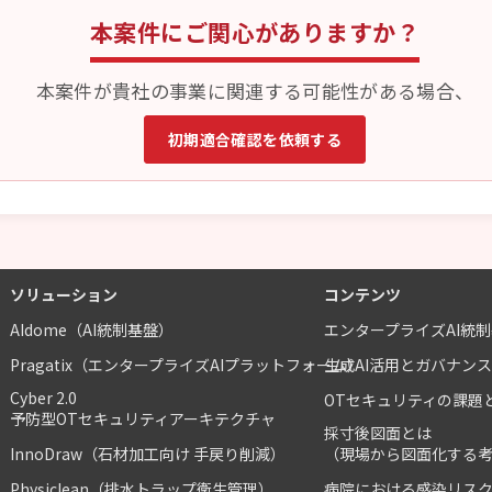
本案件にご関心がありますか？
本案件が貴社の事業に関連する可能性がある場合、
初期適合確認を依頼する
ソリューション
コンテンツ
AIdome（AI統制基盤）
エンタープライズAI統
Pragatix（エンタープライズAIプラットフォーム）
生成AI活用とガバナン
Cyber 2.0
OTセキュリティの課題
予防型OTセキュリティアーキテクチャ
採寸後図面とは
InnoDraw（石材加工向け 手戻り削減）
（現場から図面化する
Physiclean（排水トラップ衛生管理）
病院における感染リス