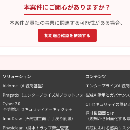
本案件にご関心がありますか？
本案件が貴社の事業に関連する可能性がある場合、
初期適合確認を依頼する
ソリューション
コンテンツ
AIdome（AI統制基盤）
エンタープライズAI統
Pragatix（エンタープライズAIプラットフォーム）
生成AI活用とガバナン
Cyber 2.0
OTセキュリティの課題
予防型OTセキュリティアーキテクチャ
採寸後図面とは
InnoDraw（石材加工向け 手戻り削減）
（現場から図面化する
Physiclean（排水トラップ衛生管理）
病院における感染リス