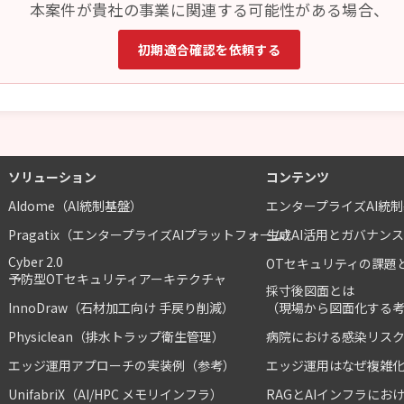
本案件が貴社の事業に関連する可能性がある場合、
初期適合確認を依頼する
ソリューション
コンテンツ
AIdome（AI統制基盤）
エンタープライズAI統
Pragatix（エンタープライズAIプラットフォーム）
生成AI活用とガバナン
Cyber 2.0
OTセキュリティの課題
予防型OTセキュリティアーキテクチャ
採寸後図面とは
InnoDraw（石材加工向け 手戻り削減）
（現場から図面化する
Physiclean（排水トラップ衛生管理）
病院における感染リス
エッジ運用アプローチの実装例（参考）
エッジ運用はなぜ複雑
UnifabriX（AI/HPC メモリインフラ）
RAGとAIインフラにお