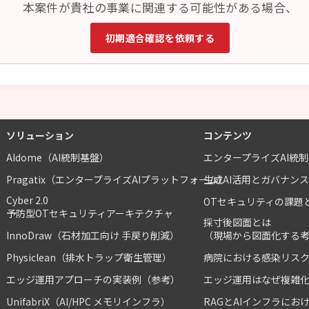
本案件が貴社の事業に関連する可能性がある場合、
初期適合確認を依頼する
ソリューション
コンテンツ
AIdome（AI統制基盤）
エンタープライズAI統
Pragatix（エンタープライズAIプラットフォーム）
生成AI活用とガバナン
Cyber 2.0
OTセキュリティの課題
予防型OTセキュリティアーキテクチャ
採寸後図面とは
InnoDraw（石材加工向け 手戻り削減）
（現場から図面化する
Physiclean（排水トラップ衛生管理）
病院における感染リス
エッジ運用アプローチの実装例（参考）
エッジ運用はなぜ複雑
UnifabriX（AI/HPC メモリインフラ）
RAGとAIインフラにお