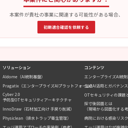
本案件が貴社の事業に関連する可能性がある場合、
初期適合確認を依頼する
ソリューション
コンテンツ
AIdome（AI統制基盤）
エンタープライズAI統
Pragatix（エンタープライズAIプラットフォーム）
生成AI活用とガバナン
Cyber 2.0
OTセキュリティの課題
予防型OTセキュリティアーキテクチャ
採寸後図面とは
InnoDraw（石材加工向け 手戻り削減）
（現場から図面化する
Physiclean（排水トラップ衛生管理）
病院における感染リス
エッジ運用アプローチの実装例（参考）
エッジ運用はなぜ複雑